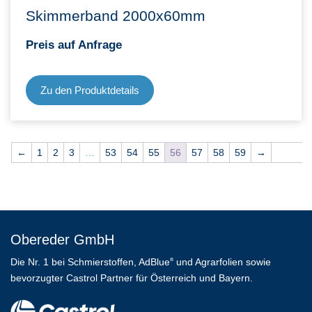
Skimmerband 2000x60mm
Preis auf Anfrage
Zu den Produktdetails
←
1
2
3
…
53
54
55
56
57
58
59
→
Obereder GmbH
Die Nr. 1 bei Schmierstoffen, AdBlue
und Agrarfolien sowie
®
bevorzugter Castrol Partner für Österreich und Bayern.