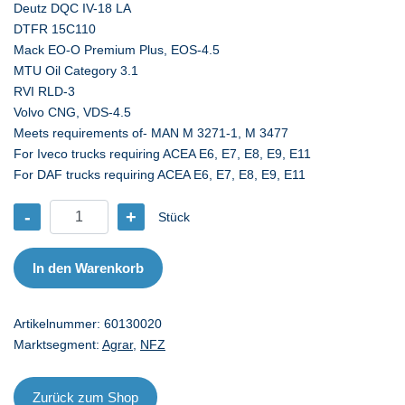
Deutz DQC IV-18 LA
DTFR 15C110
Mack EO-O Premium Plus, EOS-4.5
MTU Oil Category 3.1
RVI RLD-3
Volvo CNG, VDS-4.5
Meets requirements of- MAN M 3271-1, M 3477
For Iveco trucks requiring ACEA E6, E7, E8, E9, E11
For DAF trucks requiring ACEA E6, E7, E8, E9, E11
-
+
Stück
AR
MegaTurboral
LA
In den Warenkorb
10W-
40
Artikelnummer:
60130020
-
Marktsegment:
Agrar
,
NFZ
20
l
Menge
Zurück zum Shop