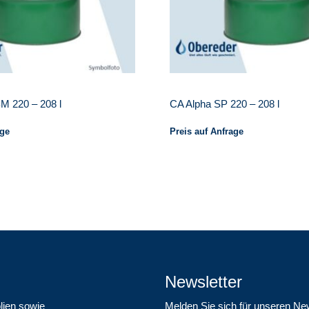
M 220 – 208 l
CA Alpha SP 220 – 208 l
age
Preis auf Anfrage
Newsletter
lien sowie
Melden Sie sich für unseren Ne