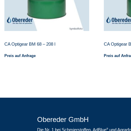
CA Optigear BM 68 – 208 l
CA Optigear B
Preis auf Anfrage
Preis auf Anfr
Obereder GmbH
Die Nr. 1 bei Schmierstoffen, AdBlue
und Agrarfo
®