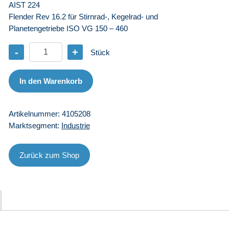
AIST 224
Flender Rev 16.2 für Stirnrad-, Kegelrad- und
Planetengetriebe ISO VG 150 – 460
-
+
Stück
CA
Alpha
SP
In den Warenkorb
680
-
Artikelnummer:
4105208
208
Marktsegment:
Industrie
l
Menge
Zurück zum Shop