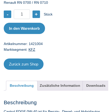
Renault RN 0700 / RN 0710
-
+
Stück
CA
EDGE
0W-
In den Warenkorb
40
-
Artikelnummer:
1421004
4
Marktsegment:
KFZ
l
Menge
Zurück zum Shop
Beschreibung
Zusätzliche Information
Downloads
Beschreibung
Castrol EDGE 0W-40 ist für Benzin-, Diesel- und Hybridautos