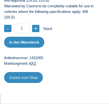
MB-Approval 229.51/ 229.52
Warranted by Castrol to be completely suitable for use in
vehicles where the following specifications apply: MB
229.31
-
+
Stück
CA
EDGE
5W-
In den Warenkorb
30
M
Artikelnummer:
1431005
-
Marktsegment:
KFZ
5
L
Menge
Zurück zum Shop