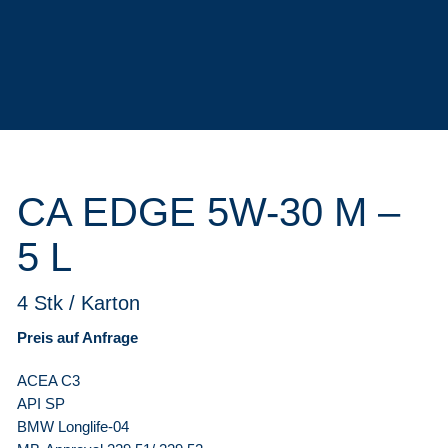
CA EDGE 5W-30 M –
5 L
4 Stk / Karton
Preis auf Anfrage
ACEA C3
API SP
BMW Longlife-04