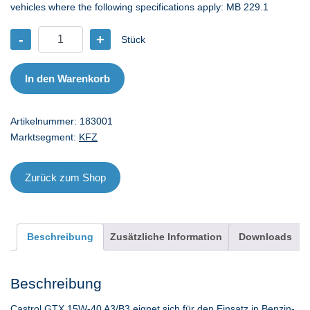
vehicles where the following specifications apply: MB 229.1
-
+
Stück
CA
GTX
15W-
In den Warenkorb
40
A3/B3
Artikelnummer:
183001
-
Marktsegment:
KFZ
1
l
Menge
Zurück zum Shop
Beschreibung
Zusätzliche Information
Downloads
Beschreibung
Castrol GTX 15W-40 A3/B3 eignet sich für den Einsatz in Benzin-