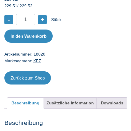
229.51/ 229.52
-
+
Stück
CA
Magnatec
5W-
In den Warenkorb
40
C3
Artikelnummer:
18020
-
Marktsegment:
KFZ
20
l
Menge
Zurück zum Shop
Beschreibung
Zusätzliche Information
Downloads
Beschreibung