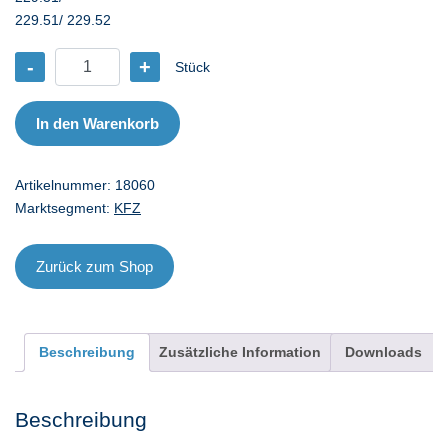
229.51/ 229.52
-
+
Stück
CA
Magnatec
5W-
In den Warenkorb
40
C3
Artikelnummer:
18060
-
Marktsegment:
KFZ
60
l
Menge
Zurück zum Shop
Beschreibung
Zusätzliche Information
Downloads
Beschreibung