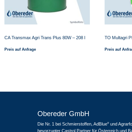
CA Transmax Agri Trans Plus 80W – 208 l
TO Multagri 
Preis auf Anfrage
Preis auf Anfr
Obereder GmbH
Die Nr. 1 bei Schmierstoffen, AdBlue
und Agrarfo
®
bevorzugter Castrol Partner für Österreich und B