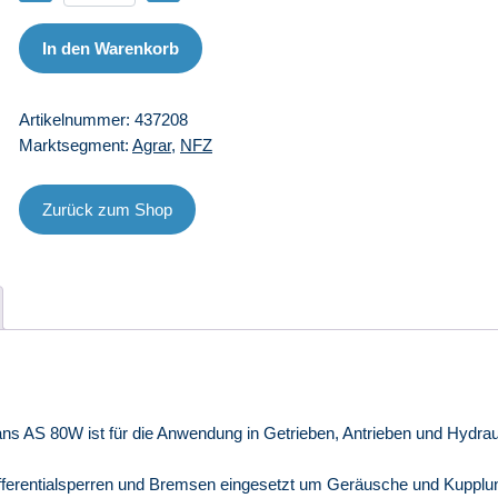
Transmax
Agri
In den Warenkorb
Trans
AS
Artikelnummer:
437208
80W
Marktsegment:
Agrar
,
NFZ
-
208
l
Zurück zum Shop
Menge
ans AS 80W ist für die Anwendung in Getrieben, Antrieben und Hydra
Differentialsperren und Bremsen eingesetzt um Geräusche und Kupplun