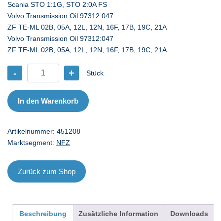
Scania STO 1:1G, STO 2:0A FS
Volvo Transmission Oil 97312:047
ZF TE-ML 02B, 05A, 12L, 12N, 16F, 17B, 19C, 21A
Volvo Transmission Oil 97312:047
ZF TE-ML 02B, 05A, 12L, 12N, 16F, 17B, 19C, 21A
-
+
Stück
CA
Transmax
Universal
In den Warenkorb
LL
75W-
Artikelnummer:
451208
90
Marktsegment:
NFZ
-
208
l
Zurück zum Shop
Menge
Beschreibung
Zusätzliche Information
Downloads