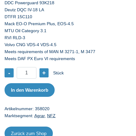
DDC Powerguard 93K218
Deutz DQC IV-18 LA
DTFR 15C110
Mack EO-O Premium Plus, EOS-4.5
MTU Oil Category 3.1
RVI RLD-3
Volvo CNG VDS-4 VDS-4.5
Meets requirements of MAN M 3271-1, M 3477
Meets DAF PX Euro VI requirements
-
+
Stück
CA
Vecton
LD
In den Warenkorb
10W-
30
Artikelnummer:
358020
E6/E9
Marktsegment:
Agrar
,
NFZ
-
20
l
Zurück zum Shop