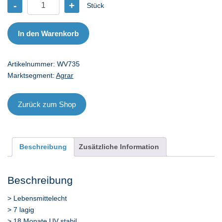
-
+
Stück
Silofolie
white
and
In den Warenkorb
virgin
7x35
Artikelnummer:
WV735
Menge
Marktsegment:
Agrar
Zurück zum Shop
Beschreibung
Zusätzliche Information
Beschreibung
> Lebensmittelecht
> 7 lagig
> 18 Monate UV stabil