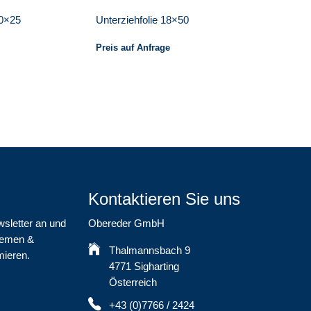
00×25
Unterziehfolie 18×50
Preis auf Anfrage
Kontaktieren Sie uns
wsletter an und
Obereder GmbH
Themen &
Thalmannsbach 9
mieren.
4771 Sigharting
Österreich
+43 (0)7766 / 2424