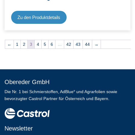
Zu den Produktdetails
←
1
2
3
4
5
6
…
42
43
44
→
Obereder GmbH
Die Nr. 1 bei Schmierstoffen, AdBlue
und Agrarfolien sowie
®
bevorzugter Castrol Partner für Österreich und Bayern.
Newsletter