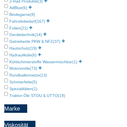
2-Rad Produkte
(3)
AdBlue
(6)
Bindegarne
(8)
Fahrsilobedarf
(167)
Folien
(21)
Gerätetechnik
(14)
Getriebeöle PKW & NFZ
(37)
Hautschutz
(19)
Hydrauliköle
(6)
Kühlschmierstoffe Wassermischbar
(1)
Motorenöle
(73)
Rundballennetze
(13)
Schmierfette
(5)
Spezialitäten
(1)
Traktor-Öle STOU & UTTO
(19)
Marke
Viskosität