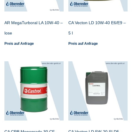
AR MegaTurboral LA 10W-40 –
CA Vecton LD 10W-40 E6/E9 –
lose
5 l
Preis auf Anfrage
Preis auf Anfrage
CA CRB Monograde 30 CF –
CA Vecton LD 5W-20 SLD5 –