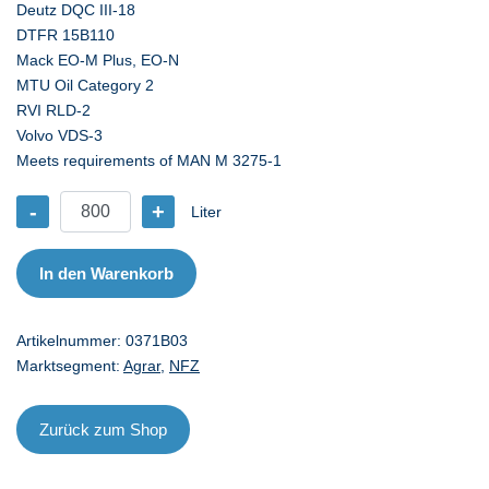
Deutz DQC III-18
DTFR 15B110
Mack EO-M Plus, EO-N
MTU Oil Category 2
RVI RLD-2
Volvo VDS-3
Meets requirements of MAN M 3275-1
-
+
Liter
CA
CRB
Multi
In den Warenkorb
15W-
40
Artikelnummer:
0371B03
CI-
Marktsegment:
Agrar
,
NFZ
4/E7
-
lose
Zurück zum Shop
Menge