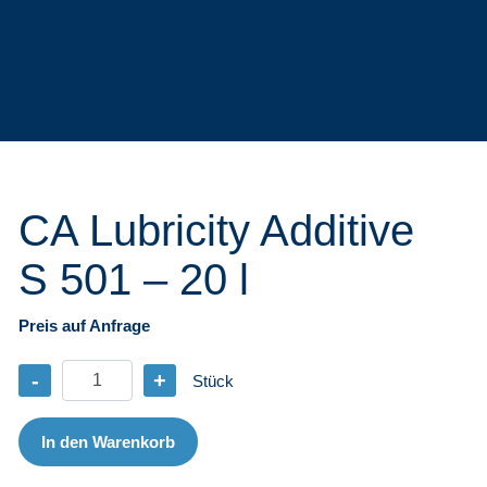
CA Lubricity Additive
S 501 – 20 l
Preis auf Anfrage
-
+
Stück
CA
Lubricity
Additive
In den Warenkorb
S