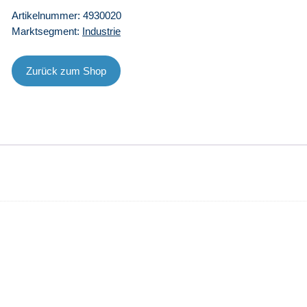
501
Artikelnummer:
4930020
-
Marktsegment:
Industrie
20
l
Menge
Zurück zum Shop